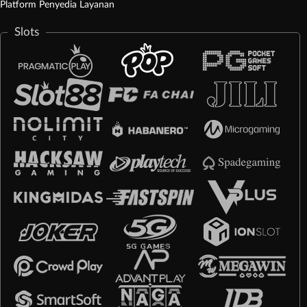
Platform Penyedia Layanan
Slots