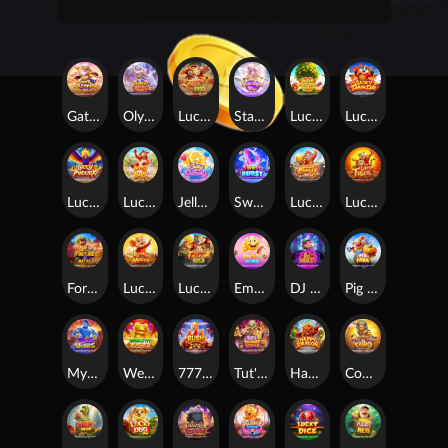
Gates of Olympus POP
Olympus Wins
Lucky Tiger 1000
Starlight Wins
Lucky Fortune Tree
Lucky Panda
Lucky Phoenix
Lucky Bull
Jelly Candy
Sweet Burst
Lucky MonKey
Lucky Tiger
Fortunes of Aztec
Lucky Mouse
Lucky Tiger Gold Ultimate
Emotiwins
DJ Neko
Pig Farm
Mystic Wishes
Wealthy Frog
777 Rush
Tut's Treasure Tower
Happy Dragon
Code of Cairo