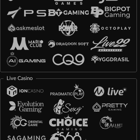
Live Casino