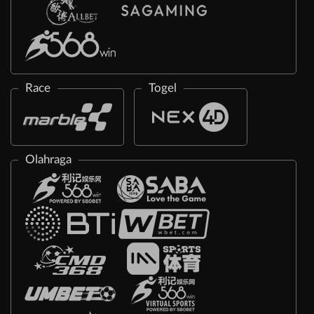
Race
Togel
Olahraga