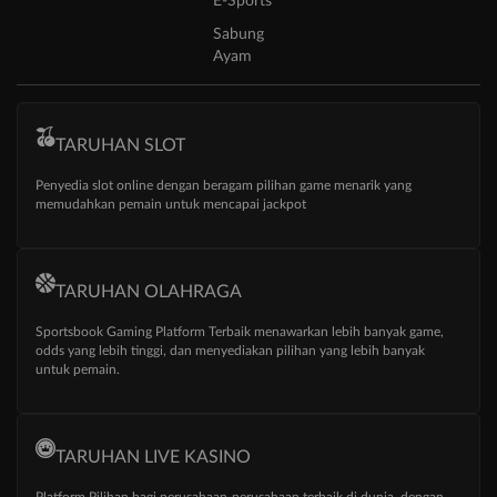
E-Sports
Sabung
Ayam
TARUHAN SLOT
Penyedia slot online dengan beragam pilihan game menarik yang
memudahkan pemain untuk mencapai jackpot
TARUHAN OLAHRAGA
Sportsbook Gaming Platform Terbaik menawarkan lebih banyak game,
odds yang lebih tinggi, dan menyediakan pilihan yang lebih banyak
untuk pemain.
TARUHAN LIVE KASINO
Platform Pilihan bagi perusahaan-perusahaan terbaik di dunia, dengan