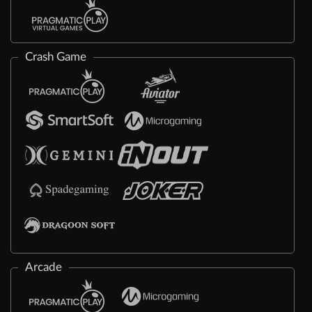
Crash Game
Arcade