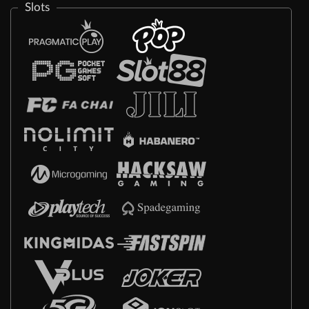
Slots