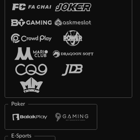
Poker
E-Sports