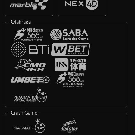
Olahraga
Crash Game