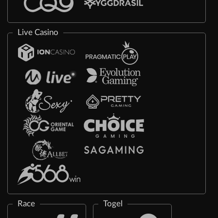
Live Casino
Race
Togel