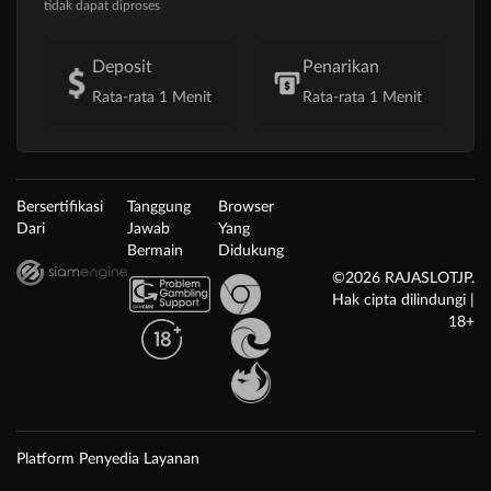
tidak dapat diproses
Deposit
Penarikan
Rata-rata 1 Menit
Rata-rata 1 Menit
Bersertifikasi
Tanggung
Browser
Dari
Jawab
Yang
Bermain
Didukung
©2026 RAJASLOTJP.
Hak cipta dilindungi |
18+
Platform Penyedia Layanan