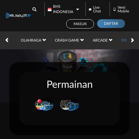
BHS
Live
Versi
Chat
Mobile
INDONESIA
DAFTAR
MASUK
OGEL
OLAHRAGA
CRASH GAME
ARCADE
POKER
Permainan
i
i