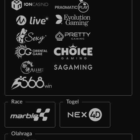
Race
Togel
Olahraga