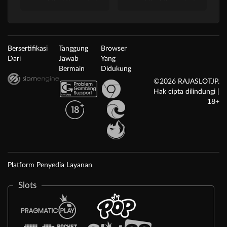
Bersertifikasi
Tanggung
Browser
Dari
Jawab
Yang
Bermain
Didukung
©2026 RAJASLOTJP.
Hak cipta dilindungi |
18+
Platform Penyedia Layanan
Slots