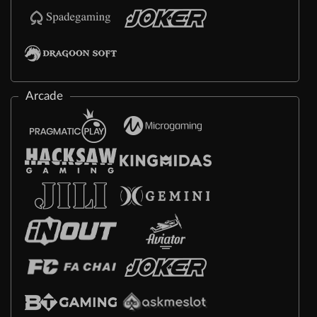
Arcade