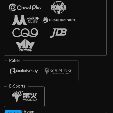
Poker
E-Sports
Sabung Ayam