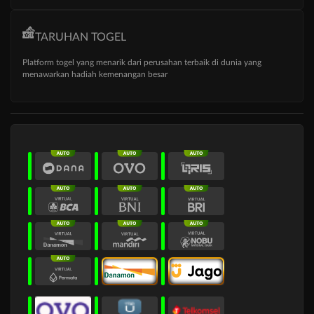
TARUHAN TOGEL
Platform togel yang menarik dari perusahan terbaik di dunia yang
menawarkan hadiah kemenangan besar