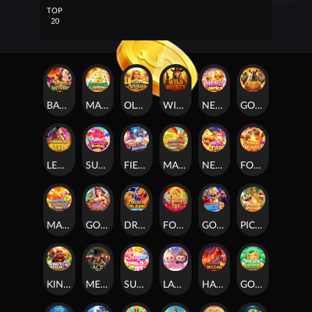
TOP
20
BANDITO RETURNS
MAHJONG 5 DRAGONS
OLYMPUS APOLLO
WILD BOUNTY
NEKO X NEKO
GOLDEN RHINO
LEGACY OF AZTEC
SUGAR FRENZY
FIERY BOXING
MAHJONG WAYS 3+
NEKO TITAN
FORTUNE HORSES
MAHJONG WAYS 3
GOLDEN ISLAND
DRAGON TIGER SHOWDOWN
FORTUNE TRIO
GOVERNMENT DISCO 2
PICHU PICHU
KING'S REALM
MEGA ACE
SUGAR HIGH5
LABUBY
HAMMER OF VULCAN
GOLDEN LEGEND