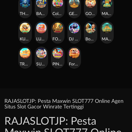
THRONE OF POSEIDON
BATTLE OF ALLIANCE
Color Bingo
GEMS MINER
GOD OF FORTUNE 2
MASTER OF GOLD MINER 2
KUNG FU LEOPARD
LUCKY TIGER
FORTUNE GEMS 2000
DJ SEAL
Book of Egypt
MASTER OF GOLD MINER
TREASURES OF EGYPT
SUPREME ACE
PINATA 1000
Fortune Lion
RAJASLOTJP: Pesta Maxwin SLOT777 Online Agen
Situs Slot Gacor Winrate Tertinggi
RAJASLOTJP: Pesta