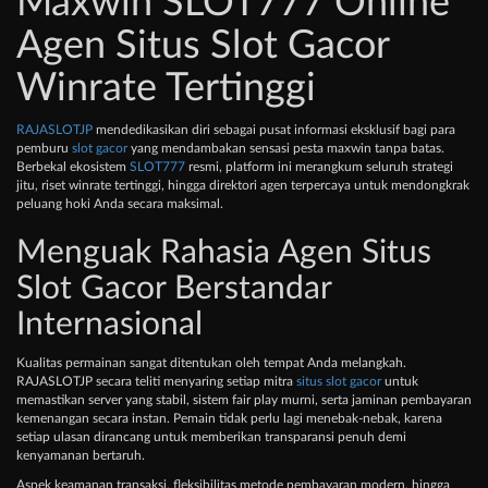
Maxwin SLOT777 Online
Agen Situs Slot Gacor
Winrate Tertinggi
RAJASLOTJP
mendedikasikan diri sebagai pusat informasi eksklusif bagi para
pemburu
slot gacor
yang mendambakan sensasi pesta maxwin tanpa batas.
Berbekal ekosistem
SLOT777
resmi, platform ini merangkum seluruh strategi
jitu, riset winrate tertinggi, hingga direktori agen terpercaya untuk mendongkrak
peluang hoki Anda secara maksimal.
Menguak Rahasia Agen Situs
Slot Gacor Berstandar
Internasional
Kualitas permainan sangat ditentukan oleh tempat Anda melangkah.
RAJASLOTJP secara teliti menyaring setiap mitra
situs slot gacor
untuk
memastikan server yang stabil, sistem fair play murni, serta jaminan pembayaran
kemenangan secara instan. Pemain tidak perlu lagi menebak-nebak, karena
setiap ulasan dirancang untuk memberikan transparansi penuh demi
kenyamanan bertaruh.
Aspek keamanan transaksi, fleksibilitas metode pembayaran modern, hingga