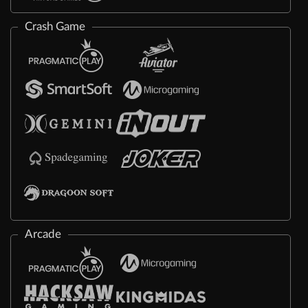
Crash Game
Arcade