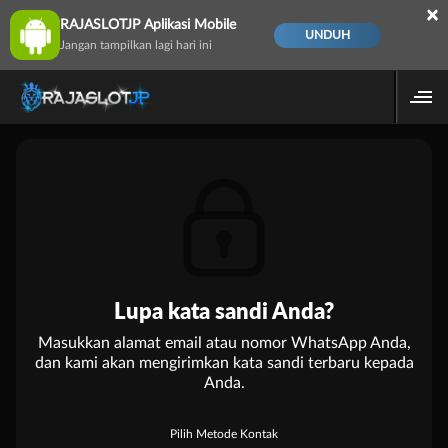
×
RAJASLOTJP Aplikasi Mobile
UNDUH
Jangan tampilkan lagi hari ini
Lupa kata sandi Anda?
Masukkan alamat email atau nomor WhatsApp Anda,
dan kami akan mengirimkan kata sandi terbaru kepada
Anda.
Pilih Metode Kontak